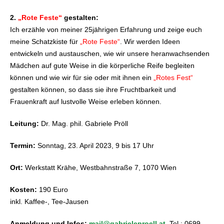
2.
„Rote Feste“
gestalten:
Ich erzähle von meiner 25jährigen Erfahrung und zeige euch
meine Schatzkiste für
„Rote Feste“
. Wir werden Ideen
entwickeln und austauschen, wie wir unsere heranwachsenden
Mädchen auf gute Weise in die körperliche Reife begleiten
können und wie wir für sie oder mit ihnen ein
„Rotes Fest“
gestalten können, so dass sie ihre Fruchtbarkeit und
Frauenkraft auf lustvolle Weise erleben können.
Leitung:
Dr. Mag. phil. Gabriele Pröll
Termin:
Sonntag, 23. April 2023, 9 bis 17 Uhr
Ort:
Werkstatt Krähe, Westbahnstraße 7, 1070 Wien
Kosten:
190 Euro
inkl. Kaffee-, Tee-Jausen
Anmeldung und Infos:
mail@gabrieleproell.at
, Tel.: 0699